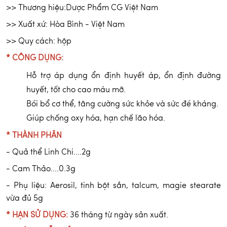
>> Thương hiệu:Dược Phẩm CG Việt Nam
>> Xuất xứ: Hòa Bình - Việt Nam
>> Quy cách: hộp
* CÔNG DỤNG:
Hỗ trợ áp dụng ổn định huyết áp, ổn định đường
huyết, tốt cho cao máu mỡ.
Bồi bổ cơ thể, tăng cường sức khỏe và sức đề kháng.
Giúp chống oxy hóa, hạn chế lão hóa.
* THÀNH PHẦN
- Quả thể Linh Chi....2g
- Cam Thảo....0.3g
- Phụ liệu: Aerosil, tinh bột sắn, talcum, magie stearate
vừa đủ 5g
* HẠN SỬ DỤNG:
36 tháng từ ngày sản xuất.