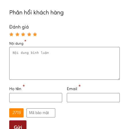
Phản hổi khách hàng
Đánh giá
*
Nội dung
*
*
Họ tên
Email
2715
Gửi