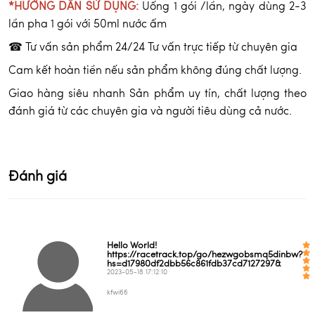
*HƯỚNG DẪN SỬ DỤNG:
Uống 1 gói /lần, ngày dùng 2-3
lần pha 1 gói với 50ml nước ấm
☎ Tư vấn sản phẩm 24/24 Tư vấn trực tiếp từ chuyên gia
Cam kết hoàn tiền nếu sản phẩm không đúng chất lượng.
Giao hàng siêu nhanh Sản phẩm uy tín, chất lượng theo
đánh giá từ các chuyên gia và người tiêu dùng cả nước.
Đánh giá
Hello World!
https://racetrack.top/go/hezwgobsmq5dinbw?
hs=d17980df2dbb56c861fdb37cd7127297&
2023-05-18 17:12:10
kfwi66