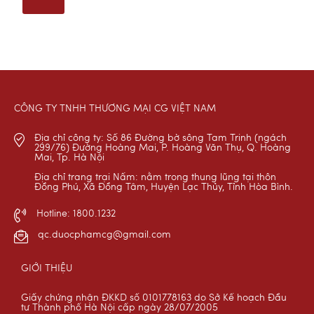
CÔNG TY TNHH THƯƠNG MẠI CG VIỆT NAM
Địa chỉ công ty: Số 86 Đường bờ sông Tam Trinh (ngách
299/76) Đường Hoàng Mai, P. Hoàng Văn Thụ, Q. Hoàng
Mai, Tp. Hà Nội
Địa chỉ trang trại Nấm: nằm trong thung lũng tại thôn
Đồng Phú, Xã Đồng Tâm, Huyện Lạc Thủy, Tỉnh Hòa Bình.
Hotline: 1800.1232
qc.duocphamcg@gmail.com
GIỚI THIỆU
Giấy chứng nhận ĐKKD số 0101778163 do Sở Kế hoạch Đầu
tư Thành phố Hà Nội cấp ngày 28/07/2005