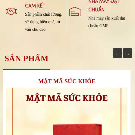
NHÀ MÁY ĐẠT
CAM KẾT
CHUẨN
Sản phẩm chất lượng,
Nhà máy sản xuất đạt
sử dụng hiệu quả, tư
chuẩn GMP.
vấn chu đáo
←
→
SẢN PHẨM
MẬT MÃ SỨC KHỎE