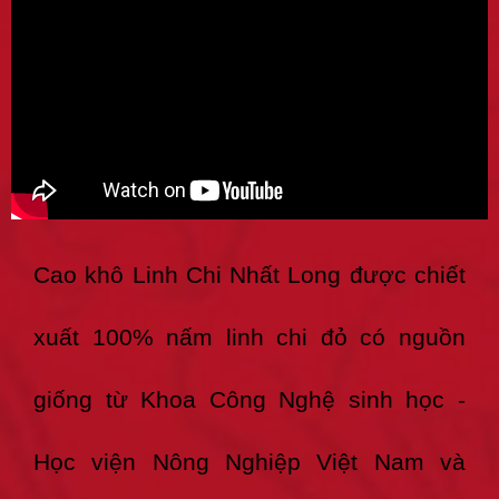
Cao khô Linh Chi Nhất Long được chiết
xuất 100% nấm linh chi đỏ có nguồn
giống từ Khoa Công Nghệ sinh học -
Học viện Nông Nghiệp Việt Nam và