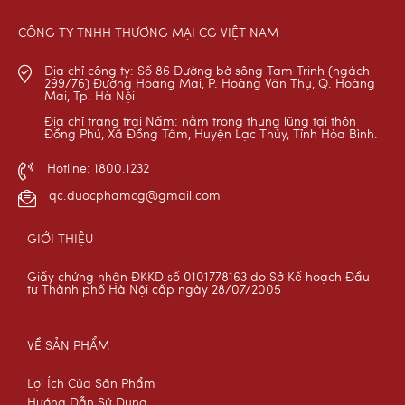
CÔNG TY TNHH THƯƠNG MẠI CG VIỆT NAM
Địa chỉ công ty: Số 86 Đường bờ sông Tam Trinh (ngách
299/76) Đường Hoàng Mai, P. Hoàng Văn Thụ, Q. Hoàng
Mai, Tp. Hà Nội
Địa chỉ trang trại Nấm: nằm trong thung lũng tại thôn
Đồng Phú, Xã Đồng Tâm, Huyện Lạc Thủy, Tỉnh Hòa Bình.
Hotline: 1800.1232
qc.duocphamcg@gmail.com
GIỚI THIỆU
Giấy chứng nhận ĐKKD số 0101778163 do Sở Kế hoạch Đầu
tư Thành phố Hà Nội cấp ngày 28/07/2005
VỀ SẢN PHẨM
Lợi Ích Của Sản Phẩm
Hướng Dẫn Sử Dụng