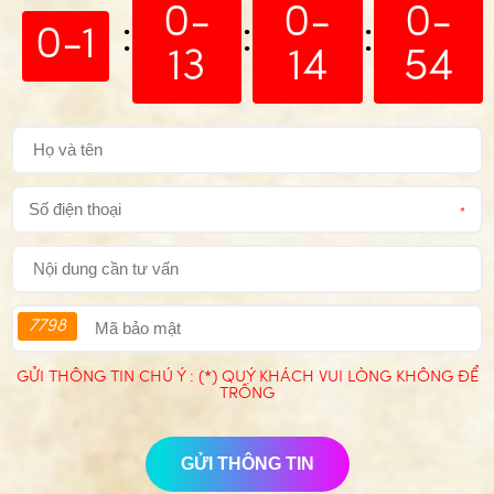
0-
0-
0-
:
:
:
0-1
13
14
54
*
7798
GỬI THÔNG TIN CHÚ Ý : (*) QUÝ KHÁCH VUI LÒNG KHÔNG ĐỂ
TRỐNG
GỬI THÔNG TIN