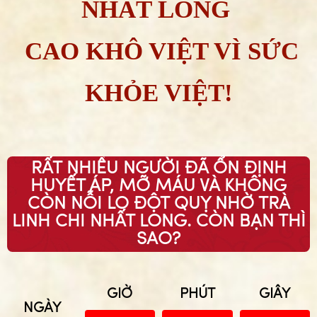
NHẤT LONG
CAO KHÔ VIỆT VÌ SỨC
KHỎE VIỆT!
RẤT NHIỀU NGƯỜI ĐÃ ỔN ĐỊNH
HUYẾT ÁP, MỠ MÁU VÀ KHÔNG
CÒN NỖI LO ĐỘT QUỴ NHỜ TRÀ
LINH CHI NHẤT LONG. CÒN BẠN THÌ
SAO?
GIỜ
PHÚT
GIÂY
NGÀY