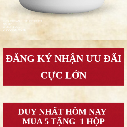
100% ORGANIC BIO PRODUCT
NATURE
WEIGH LOSS
DISCOVER MORE
ĐĂNG KÝ NHẬN ƯU ĐÃI
CỰC LỚN
DUY NHẤT HÔM NAY
MUA 5 TẶNG 1 HỘP