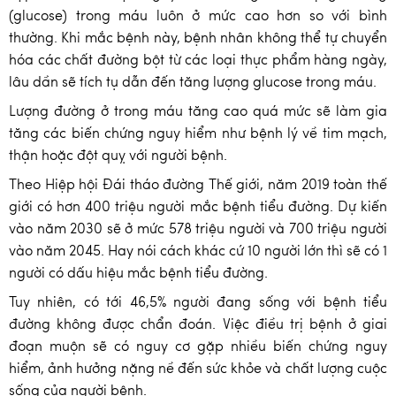
(glucose) trong máu luôn ở mức cao hơn so với bình
thường. Khi mắc bệnh này, bệnh nhân không thể tự chuyển
hóa các chất đường bột từ các loại thực phẩm hàng ngày,
lâu dần sẽ tích tụ dẫn đến tăng lượng glucose trong máu.
Lượng đường ở trong máu tăng cao quá mức sẽ làm gia
tăng các biến chứng nguy hiểm như bệnh lý về tim mạch,
thận hoặc đột quỵ với người bệnh.
Theo Hiệp hội Đái tháo đường Thế giới, năm 2019 toàn thế
giới có hơn 400 triệu người mắc bệnh tiểu đường. Dự kiến
vào năm 2030 sẽ ở mức 578 triệu người và 700 triệu người
vào năm 2045. Hay nói cách khác cứ 10 người lớn thì sẽ có 1
người có dấu hiệu mắc bệnh tiểu đường.
Tuy nhiên, có tới 46,5% người đang sống với bệnh tiểu
đường không được chẩn đoán. Việc điều trị bệnh ở giai
đoạn muộn sẽ có nguy cơ gặp nhiều biến chứng nguy
hiểm, ảnh hưởng nặng nề đến sức khỏe và chất lượng cuộc
sống của người bệnh.