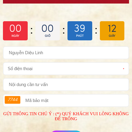
00
00
39
11
:
:
:
NGÀY
GIỜ
PHÚT
GIÂY
*
7744
GỬI THÔNG TIN CHÚ Ý : (*) QUÝ KHÁCH VUI LÒNG KHÔNG
ĐỂ TRỐNG