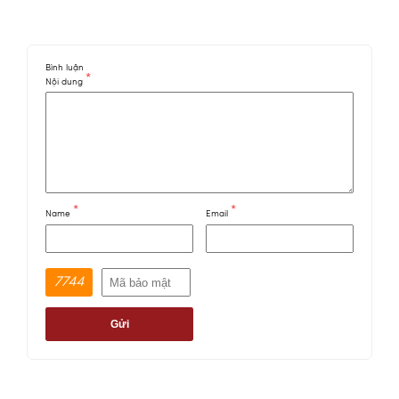
Bình luận
*
Nội dung
*
*
Name
Email
7744
Gửi