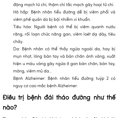
động mạch tứ chi, thậm chí tắc mạch gây hoại tử chi.
Hô hấp: Bệnh nhân tiểu đường dễ bị viêm phổi và
viêm phế quản do bị bội nhiễm vi khuẩn.
Tiêu hóa: Người bệnh có thể bị viêm quanh nướu
răng, rối loạn chức năng gan, viêm loét dạ dày, tiêu
chảy.
Da: Bệnh nhân có thể thấy ngứa ngoài da, hay bị
mụn nhọt, lòng bàn tay và bàn chân ánh vàng, xuất
hiện u màu vàng gây ngứa ở gan bàn chân, bàn tay,
mông, viêm mủ da…
Bệnh Alzheimer: Bệnh nhân tiểu đường tuýp 2 có
nguy cơ cao mắc bệnh Alzheimer.
Điều trị bệnh đái tháo đường như thế
nào?