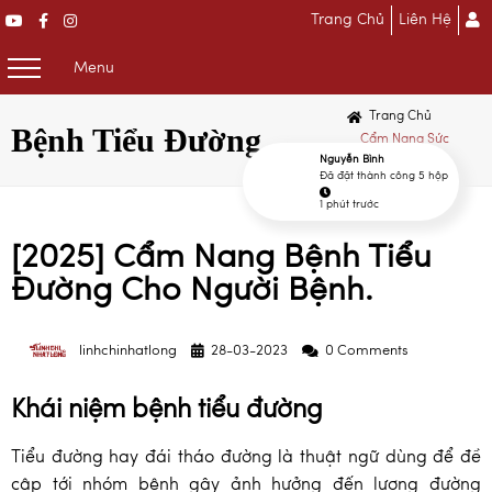
Trang Chủ
Liên Hệ
Menu
Trang Chủ
Bệnh Tiểu Đường
Cẩm Nang Sức
Nguyễn Bình
Khỏe
Đã đặt thành công 5 hộp
1 phút trước
1 phút trước
2 phút trước
[2025] Cẩm Nang Bệnh Tiểu
Đường Cho Người Bệnh.
linhchinhatlong
28-03-2023
0 Comments
Khái niệm bệnh tiểu đường
Tiểu đường hay đái tháo đường là thuật ngữ dùng để đề
cập tới nhóm bệnh gây ảnh hưởng đến lượng đường