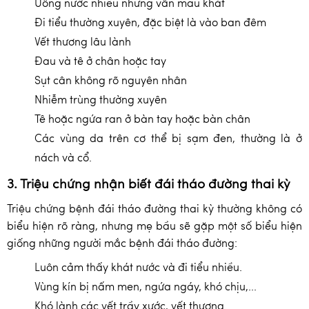
Uống nước nhiều nhưng vẫn mau khát
Đi tiểu thường xuyên, đặc biệt là vào ban đêm
Vết thương lâu lành
Đau và tê ở chân hoặc tay
Sụt cân không rõ nguyên nhân
Nhiễm trùng thường xuyên
Tê hoặc ngứa ran ở bàn tay hoặc bàn chân
Các vùng da trên cơ thể bị sạm đen, thường là ở
nách và cổ.
3. Triệu chứng nhận biết đái tháo đường thai kỳ
Triệu chứng bệnh đái tháo đường thai kỳ thường không có
biểu hiện rõ ràng, nhưng mẹ bầu sẽ gặp một số biểu hiện
giống những người mắc bệnh đái tháo đường:
Luôn cảm thấy khát nước và đi tiểu nhiều.
Vùng kín bị nấm men, ngứa ngáy, khó chịu,...
Khó lành các vết trầy xước, vết thương.