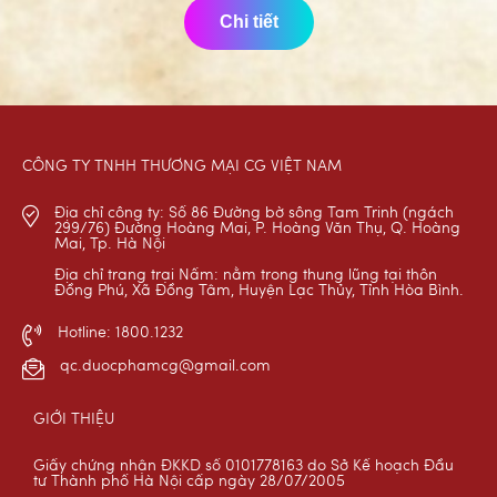
Chi tiết
CÔNG TY TNHH THƯƠNG MẠI CG VIỆT NAM
Địa chỉ công ty: Số 86 Đường bờ sông Tam Trinh (ngách
299/76) Đường Hoàng Mai, P. Hoàng Văn Thụ, Q. Hoàng
Mai, Tp. Hà Nội
Địa chỉ trang trại Nấm: nằm trong thung lũng tại thôn
Đồng Phú, Xã Đồng Tâm, Huyện Lạc Thủy, Tỉnh Hòa Bình.
Hotline: 1800.1232
qc.duocphamcg@gmail.com
GIỚI THIỆU
Giấy chứng nhận ĐKKD số 0101778163 do Sở Kế hoạch Đầu
tư Thành phố Hà Nội cấp ngày 28/07/2005