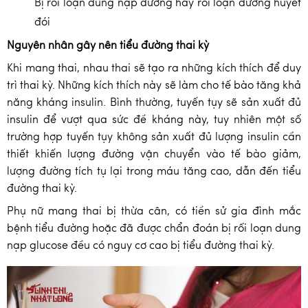
Bị rối loạn dung nạp đường hay rối loạn đường huyết
đói
Nguyên nhân gây nên tiểu đường thai kỳ
Khi mang thai, nhau thai sẽ tạo ra những kích thích để duy
trì thai kỳ. Những kích thích này sẽ làm cho tế bào tăng khả
năng kháng insulin. Bình thường, tuyến tụy sẽ sản xuất đủ
insulin để vượt qua sức đề kháng này, tuy nhiên một số
trường hợp tuyến tụy không sản xuất đủ lượng insulin cần
thiết khiến lượng đường vận chuyển vào tế bào giảm,
lượng đường tích tụ lại trong máu tăng cao, dẫn đến tiểu
đường thai kỳ.
Phụ nữ mang thai bị thừa cân, có tiền sử gia đình mắc
bệnh tiểu đường hoặc đã được chẩn đoán bị rối loạn dung
nạp glucose đều có nguy cơ cao bị tiểu đường thai kỳ.